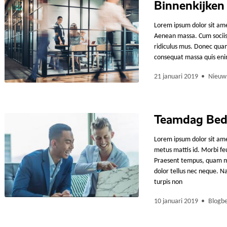
Binnenkijken 
Lorem ipsum dolor sit ame
Aenean massa. Cum sociis
ridiculus mus. Donec quam 
consequat massa quis enim.
21 januari 2019
Nieuw
Teamdag Bedr
Lorem ipsum dolor sit amet
metus mattis id. Morbi feug
Praesent tempus, quam mo
dolor tellus nec neque. N
turpis non
10 januari 2019
Blogbe