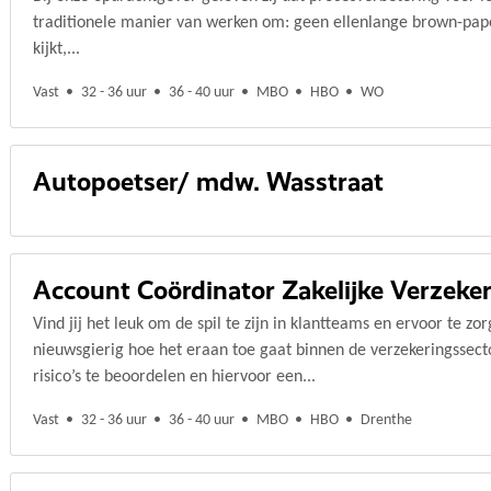
traditionele manier van werken om: geen ellenlange brown-pa
kijkt,...
Vast
32 - 36 uur
36 - 40 uur
MBO
HBO
WO
Autopoetser/ mdw. Wasstraat
Account Coördinator Zakelijke Verzeke
Vind jij het leuk om de spil te zijn in klantteams en ervoor te zor
nieuwsgierig hoe het eraan toe gaat binnen de verzekeringssecto
risico’s te beoordelen en hiervoor een...
Vast
32 - 36 uur
36 - 40 uur
MBO
HBO
Drenthe