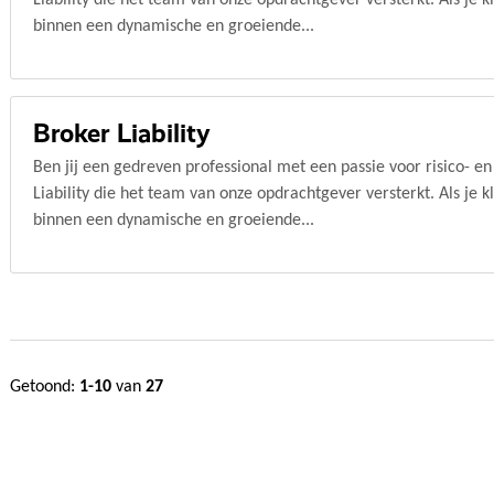
Liability die het team van onze opdrachtgever versterkt. Als je k
binnen een dynamische en groeiende...
Broker Liability
Ben jij een gedreven professional met een passie voor risico- e
Liability die het team van onze opdrachtgever versterkt. Als je k
binnen een dynamische en groeiende...
Getoond:
1-10
van
27