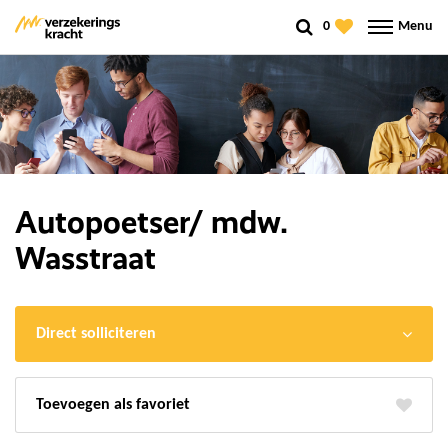
0
Menu
Autopoetser/ mdw.
Wasstraat
Direct solliciteren
favoriet