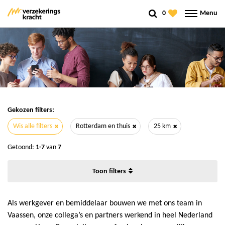
0
Menu
Gekozen filters:
Wis alle filters
Rotterdam en thuis
25 km
Getoond:
1-7
van
7
filters
Als werkgever en bemiddelaar bouwen we met ons team in
Vaassen, onze collega’s en partners werkend in heel Nederland